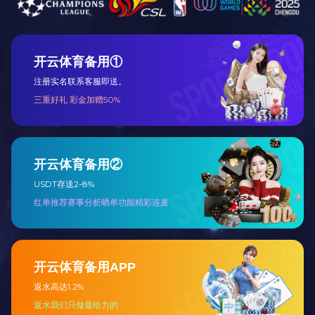
集团创始人初心
集团组织架构
集团荣誉资质
集团核心价值观
集团发展历程
集团领导班子
集团视频
开云官方站官网
世纪人和建设
世纪人和劳务
世纪人和物流
天葆源实业