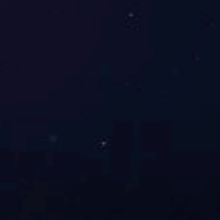
4


人才理念
招聘岗位
