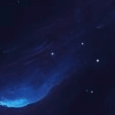
联系方式
在线留言
全国服务热线：
0851-85566888