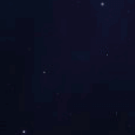
4


联系方式
在线留言
