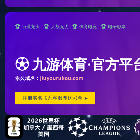
开云链接（中国）
集团简介
集团创始人初心
集团组织架构
集团荣誉资质
集团核心价值观
集团发展历程
集团领导班子
集团视频
开云官方站官网
世纪人和建设
世纪人和劳务
世纪人和物流
天葆源实业
刺哩生态
集团文化
员工风采
党建工作
业绩展示
案例展示
新闻中心