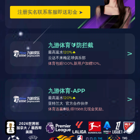
集团新闻
人力资源
人才理念
招聘岗位
开云链接（中国）
联系方式
在线留言
网站首页
开云链接（中国）
集团简介