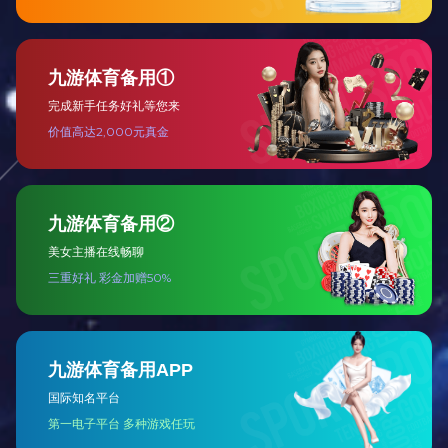
刺哩生态
集团文化
员工风采
党建工作
业绩展示
案例展示
新闻中心
集团新闻
人力资源
人才理念
招聘岗位
开云链接（中国）