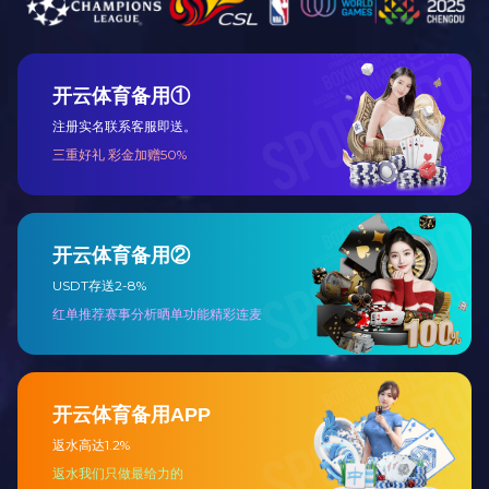
集团创始人初心
集团组织架构
集团荣誉资质
集团核心价值观
集团发展历程
集团领导班子
集团视频
开云官方站官网
世纪人和建设
世纪人和劳务
世纪人和物流
天葆源实业